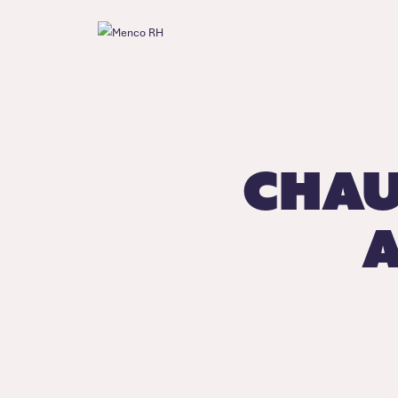
Chau
a