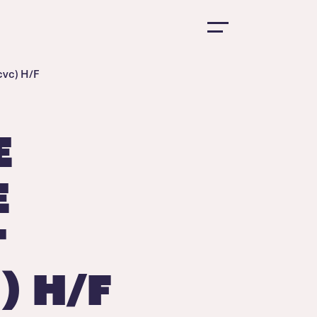
cvc) H/F
e
e
t
) H/F